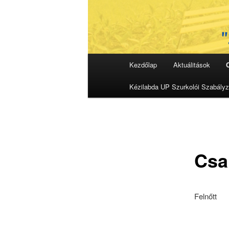
Fő
Kezdőlap
Aktuálitások
menü
Kézilabda UP Szurkolói Szabályz
Csa
Felnőtt