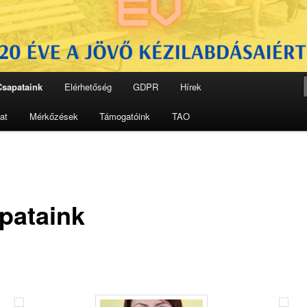
Csapataink
Elérhetőség
GDPR
Hírek
at
Mérkőzések
Támogatóink
TAO
pataink