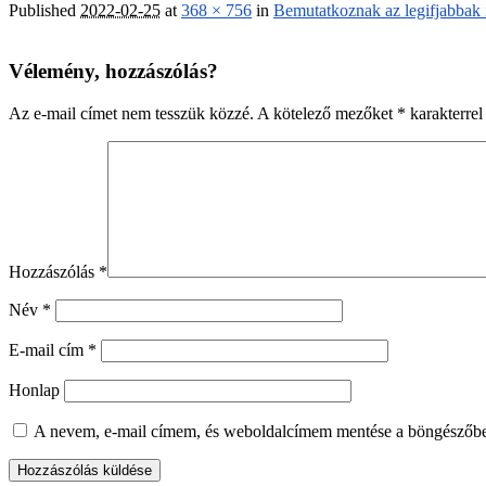
Published
2022-02-25
at
368 × 756
in
Bemutatkoznak az legifjabbak 
Vélemény, hozzászólás?
Az e-mail címet nem tesszük közzé.
A kötelező mezőket
*
karakterrel 
Hozzászólás
*
Név
*
E-mail cím
*
Honlap
A nevem, e-mail címem, és weboldalcímem mentése a böngészőb