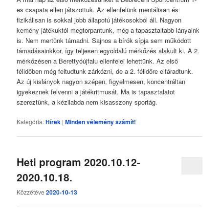
es csapata ellen játszottuk. Az ellenfelünk mentálisan és
fizikálisan is sokkal jobb állapotú játékosokból áll. Nagyon
kemény játékuktól megtorpantunk, még a tapasztaltabb lányaink
is. Nem mertünk támadni. Sajnos a bírók sípja sem működött
támadásainkkor, így teljesen egyoldalú mérkőzés alakult ki. A 2.
mérkőzésen a Berettyóújfalu ellenfelei lehettünk. Az első
félidőben még feltudtunk zárkózni, de a 2. félidőre elfáradtunk.
Az új kislányok nagyon szépen, figyelmesen, koncentráltan
igyekeznek felvenni a játékritmusát. Ma is tapasztalatot
szereztünk, a kézilabda nem kisasszony sportág.
Kategória:
Hírek
|
Minden vélemény számít!
Heti program 2020.10.12-
2020.10.18.
Közzétéve
2020-10-13