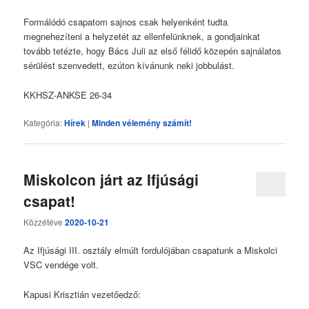
Formálódó csapatom sajnos csak helyenként tudta
megnehezíteni a helyzetét az ellenfelünknek, a gondjainkat
tovább tetézte, hogy Bács Juli az első félidő közepén sajnálatos
sérülést szenvedett, ezúton kívánunk neki jobbulást.
KKHSZ-ANKSE 26-34
Kategória:
Hírek
|
Minden vélemény számít!
Miskolcon járt az Ifjúsági
csapat!
Közzétéve
2020-10-21
Az Ifjúsági III. osztály elmúlt fordulójában csapatunk a Miskolci
VSC vendége volt.
Kapusi Krisztián vezetőedző: