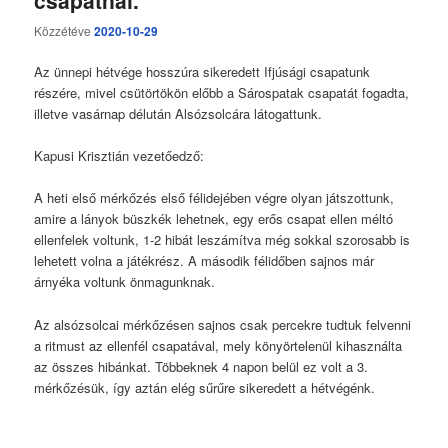
Közzétéve
2020-10-29
Az ünnepi hétvége hosszúra sikeredett Ifjúsági csapatunk
részére, mivel csütörtökön előbb a Sárospatak csapatát fogadta,
illetve vasárnap délután Alsózsolcára látogattunk.
Kapusi Krisztián vezetőedző:
A heti első mérkőzés első félidejében végre olyan játszottunk,
amire a lányok büszkék lehetnek, egy erős csapat ellen méltó
ellenfelek voltunk, 1-2 hibát leszámítva még sokkal szorosabb is
lehetett volna a játékrész. A második félidőben sajnos már
árnyéka voltunk önmagunknak.
Az alsózsolcai mérkőzésen sajnos csak percekre tudtuk felvenni
a ritmust az ellenfél csapatával, mely könyörtelenül kihasználta
az összes hibánkat. Többeknek 4 napon belül ez volt a 3.
mérkőzésük, így aztán elég sűrűre sikeredett a hétvégénk.