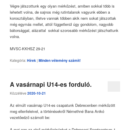
Végre játszottunk egy olyan mérkőzést, amiben sokkal több is
lehetett volna, de sajnos még rutintalanok vagyunk ebben a
korosztályban, illetve vannak többen akik nem sokat játszottak
még egymás mellet, attól függetlenül úgy gondolom, nagyobb
bátorsággal, alázattal sokkal szorosabb mérkőzést játszhattunk
volna.
MVSC-KKHSZ 29-21
Kategória:
Hírek
|
Minden vélemény számít!
A vasárnapi U14-es forduló.
Közzétéve
2020-10-21
Az elmúlt vasárnap U14-es csapatunk Debrecenben mérkőzött
meg ellenfeleivel, a történésekről Némethné Bana Anikó
vezetőedző számolt be:
A mai nap az első mérkőzésünket a Debreceni Sportcentrum 1-