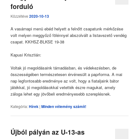
forduló
Közzétéve
2020-10-13
A vasárnapi menü ebéd helyett a felnőtt csapatunk mérkőzése
volt melyen meggyőző fölénnyel abszolvált a listavezető vendég
csapat. KKHSZ-BLKSE 19-38
Kapusi Krisztián:
Voltak jó megoldásaink támadásban, és védekezésben, de
összességében természetesen érvénesült a paprforma. A mai
nap legfontosabb eredménye az volt, hogy a fiataljaink bátor
játékkal, jó megoldásokkal vetették észre magukat, amely
záloga lehet egy jövőbeli eredményesebb szereplésnek.
Kategória:
Hírek
|
Minden vélemény számít!
Újból pályán az U-13-as