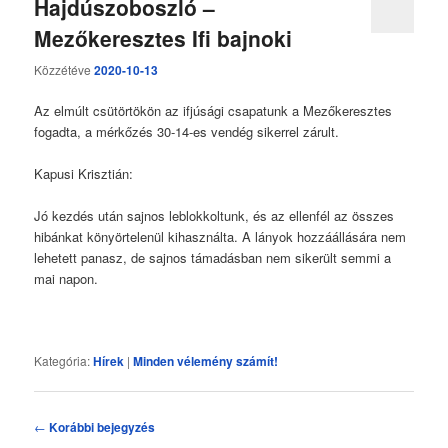
Hajdúszoboszló –
Mezőkeresztes Ifi bajnoki
Közzétéve
2020-10-13
Az elmúlt csütörtökön az ifjúsági csapatunk a Mezőkeresztes
fogadta, a mérkőzés 30-14-es vendég sikerrel zárult.
Kapusi Krisztián:
Jó kezdés után sajnos leblokkoltunk, és az ellenfél az összes
hibánkat könyörtelenül kihasználta. A lányok hozzáállására nem
lehetett panasz, de sajnos támadásban nem sikerült semmi a
mai napon.
Kategória:
Hírek
|
Minden vélemény számít!
Bejegyzés
←
Korábbi bejegyzés
navigáció