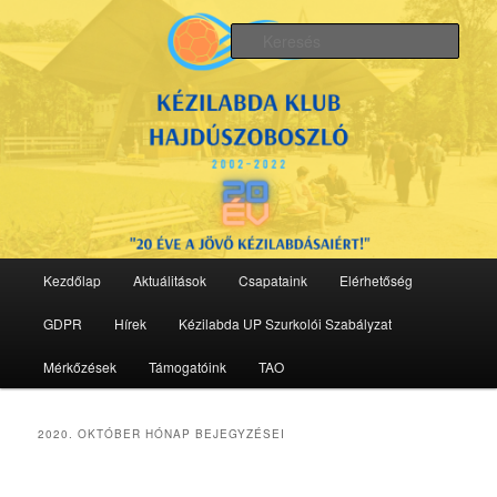
Tovább
Tovább
az
a
Kere
elsődleges
másodlagos
tartalomra
tartalomra
Kézilabda Klub Hajdúszoboszló
Fő
Kezdőlap
Aktuálitások
Csapataink
Elérhetőség
menü
GDPR
Hírek
Kézilabda UP Szurkolói Szabályzat
Mérkőzések
Támogatóink
TAO
2020. OKTÓBER
HÓNAP BEJEGYZÉSEI