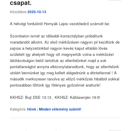
csapat.
Közzétéve
2020-10-13
A hétvégi fordulóról Hornyák Lajos vezetőedző számolt be:
Szombaton ismét az idősebb korosztalyban próbáltunk
maradandót alkotni. Az első mérkőzésen nagyon jol kezdtünk de
sajnos a helyzetünkbol nagyon kevés kaput eltalálo lövés
született igy ahelyett hogy ott megnyertük volna a mérkőzést
látótávolságon belül tartottuk az ellenfelünket majd a sok
pontatlanságtol annyira elbizonytalanodtunk, hogy az ellenfelünk
utolért bennünket igy meg kellett elégednünk a döntetlennel ! A
második merkozesen tanulva az előző mérkőzés hibáiból sokkal
pontosabban lőttünk igy fölényes győzelmet arattunk!
KKHSZ- Buji DSE 13:13 , KKHSZ- Kállósemjén 19-5!
Kategória:
Hírek
|
Minden vélemény számít!