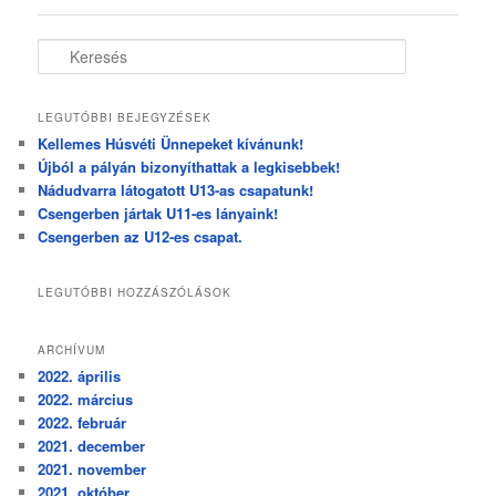
K
e
r
e
LEGUTÓBBI BEJEGYZÉSEK
s
Kellemes Húsvéti Ünnepeket kívánunk!
é
Újból a pályán bizonyíthattak a legkisebbek!
s
Nádudvarra látogatott U13-as csapatunk!
Csengerben jártak U11-es lányaink!
Csengerben az U12-es csapat.
LEGUTÓBBI HOZZÁSZÓLÁSOK
ARCHÍVUM
2022. április
2022. március
2022. február
2021. december
2021. november
2021. október