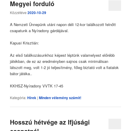
Megyei forduló
Közzétéve
2020-10-29
A Nemzeti Ünnepünk utáni napon déli 12-kor találkozott felnőtt
csapatunk a Nyíradony gárdájával.
Kapusi Krisztián:
Az első találkozásunkhoz képest léptünk valamelyest előrébb
játékban, de ez az eredményben sajnos csak minimálisan
látszott meg, volt 1-2 jó teljesítmény, főleg biztató volt a fiatalok
bátor játéka..
KKHSZ-Nyíradony VVTK 17-45
Kategória:
Hírek
|
Minden vélemény számít!
Hosszú hétvége az Ifjúsági
csapatnál.