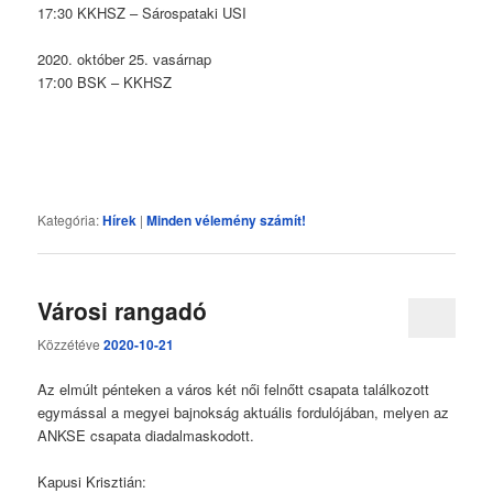
17:30 KKHSZ – Sárospataki USI
2020. október 25. vasárnap
17:00 BSK – KKHSZ
Kategória:
Hírek
|
Minden vélemény számít!
Városi rangadó
Közzétéve
2020-10-21
Az elmúlt pénteken a város két női felnőtt csapata találkozott
egymással a megyei bajnokság aktuális fordulójában, melyen az
ANKSE csapata diadalmaskodott.
Kapusi Krisztián: